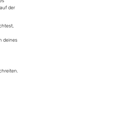
es
auf der
htest,
n deines
hreiten.