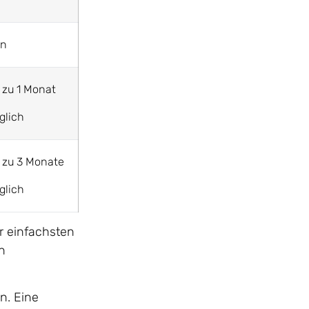
in
 zu 1 Monat
glich
 zu 3 Monate
glich
r einfachsten
n
n. Eine