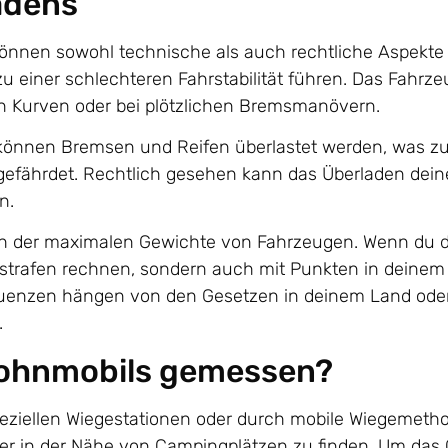
adens
 können sowohl technische als auch rechtliche Aspekt
einer schlechteren Fahrstabilität führen. Das Fahrze
n Kurven oder bei plötzlichen Bremsmanövern.
m können Bremsen und Reifen überlastet werden, was z
r gefährdet. Rechtlich gesehen kann das Überladen dein
n.
lich der maximalen Gewichte von Fahrzeugen. Wenn du 
ldstrafen rechnen, sondern auch mit Punkten in deine
quenzen hängen von den Gesetzen in deinem Land oder
.
 Wohnmobils gemessen?
peziellen Wiegestationen oder durch mobile Wiegemeth
er in der Nähe von Campingplätzen zu finden. Um das