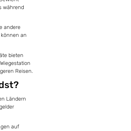
es während
ne andere
d können an
äte bieten
 Wiegestation
ngeren Reisen.
dst?
len Ländern
gelder
ngen auf