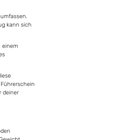
e umfassen.
ug kann sich
u einem
es
diese
m Führerschein
 deiner
oden
 Gewicht