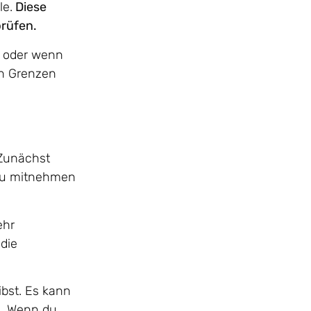
le.
Diese
prüfen.
n oder wenn
en Grenzen
 Zunächst
e du mitnehmen
ehr
 die
ibst. Es kann
n. Wenn du