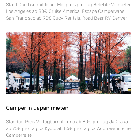
Stadt Durchschnittlicher Mietpreis pro Tag Beliebte Vermieter
Los Angeles ab 80€ Cruise America, Escape Campervans
San Francisco ab 90€ Jucy Rentals, Road Bear RV Denver
Camper in Japan mieten
Standort Preis Verfügbarkeit Tokio ab 80€ pro Tag Ja Osaka
ab 75€ pro Tag Ja Kyoto ab 85€ pro Tag Ja Auch wenn eine
Camperreise