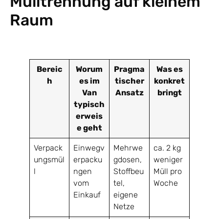
Mülltrennung auf kleinem
Raum
Bereic
Worum
Pragma
Was es
h
es im
tischer
konkret
Van
Ansatz
bringt
typisch
erweis
e geht
Verpack
Einwegv
Mehrwe
ca. 2 kg
ungsmül
erpacku
gdosen,
weniger
l
ngen
Stoffbeu
Müll pro
vom
tel,
Woche
Einkauf
eigene
Netze