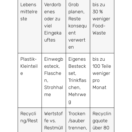
Lebens
Verdorb
Grob
bis zu
mittelre
enes
planen,
30 %
ste
oder zu
Reste
weniger
viel
konsequ
Food-
Eingeka
ent
Waste
uftes
verwert
en
Plastik-
Einwegb
Eigenes
bis zu
Kleinteil
esteck,
Besteck
100 Teile
e
Flasche
set,
weniger
n,
Trinkflas
pro
Strohhal
chen,
Monat
me
Mehrwe
g
Recycli
Wertstof
Trocken
Recyclin
ng/Rest
fe vs.
/sauber
gquote
Restmüll
trennen,
über 80