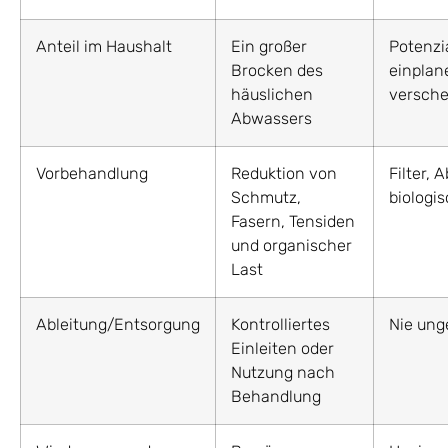
Anteil im Haushalt
Ein großer
Potenzia
Brocken des
einplan
häuslichen
versch
Abwassers
Vorbehandlung
Reduktion von
Filter, 
Schmutz,
biologi
Fasern, Tensiden
und organischer
Last
Ableitung/Entsorgung
Kontrolliertes
Nie ung
Einleiten oder
Nutzung nach
Behandlung