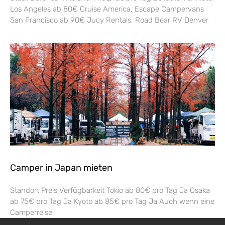
Los Angeles ab 80€ Cruise America, Escape Campervans
San Francisco ab 90€ Jucy Rentals, Road Bear RV Denver
Camper in Japan mieten
Standort Preis Verfügbarkeit Tokio ab 80€ pro Tag Ja Osaka
ab 75€ pro Tag Ja Kyoto ab 85€ pro Tag Ja Auch wenn eine
Camperreise